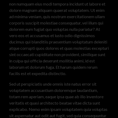
non numquam eius modi tempora incidunt ut labore et
dolore magnam aliquam quaerat voluptatem. Ut enim
ad minima veniam, quis nostrum exercitationem ullam
corporis suscipit molestiae consequatur, vel illum qui
dolorem eum fugiat quo voluptas nulla pariatur? At
vero eos et accusamus et iusto odio dignissimos
ducimus qui blanditiis praesentium voluptatum deleniti
atque corrupti quos dolores et quas molestias excepturi
sint occaecati cupiditate non provident, similique sunt
in culpa qui officia deserunt mollitia animi, id est
laborum et dolorum fuga. Et harum quidem rerum
facilis est et expedita distinctio.
Sed ut perspiciatis unde omnis iste natus error sit
voluptatem accusantium doloremque laudantium,
totam rem aperiam, eaque ipsa quae ab illo inventore
veritatis et quasi architecto beatae vitae dicta sunt
explicabo. Nemo enim ipsam voluptatem quia voluptas
sit aspernatur aut odit aut fugit, sed quia consequuntur