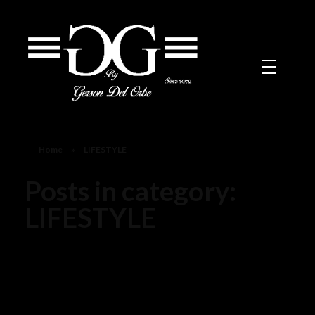
Gerson
gersondelorbe.com
Home
»
LIFESTYLE
Posts in category:
LIFESTYLE