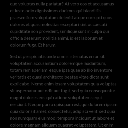
quo voluptas nulla pariatur? At vero eos et accusamus
et iusto odio dignissimos ducimus qui blanditiis
praesentium voluptatum deleniti atque corrupti quos
dolores et quas molestias excepturi sint occaecati
cupiditate non provident, similique sunt in culpa qui
officia deserunt mollitia animi, id est laborum et
dolorum fuga. Et harum.
Sed ut perspiciatis unde omnis iste natus error sit
voluptatem accusantium doloremque laudantium,
totam rem aperiam, eaque ipsa quae ab illo inventore
veritatis et quasi architecto beatae vitae dicta sunt
explicabo. Nemo enim ipsam voluptatem quia voluptas
sit aspernatur aut odit aut fugit, sed quia consequuntur
magni dolores eos qui ratione voluptatem sequi
nesciunt. Neque porro quisquam est, qui dolorem ipsum
quia dolor sit amet, consectetur, adipisci velit, sed quia
non numquam eius modi tempora incidunt ut labore et
dolore magnam aliquam quaerat voluptatem. Ut enim