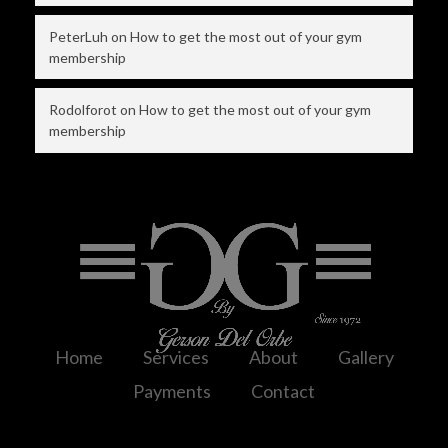
PeterLuh
on
How to get the most out of your gym
membership
Rodolforot
on
How to get the most out of your gym
membership
Home
Services
About
Gallery
Payments
Contact