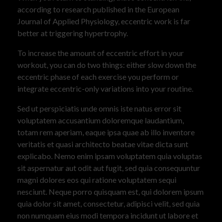
according to research published in the European
Journal of Applied Physiology, eccentric work is far
better at triggering hypertrophy.
To increase the amount of eccentric effort in your
workout, you can do two things: either slow down the
eccentric phase of each exercise you perform or
integrate eccentric-only variations into your routine.
Sed ut perspiciatis unde omnis iste natus error sit
voluptatem accusantium doloremque laudantium,
totam rem aperiam, eaque ipsa quae ab illo inventore
veritatis et quasi architecto beatae vitae dicta sunt
explicabo. Nemo enim ipsam voluptatem quia voluptas
sit aspernatur aut odit aut fugit, sed quia consequuntur
magni dolores eos qui ratione voluptatem sequi
nesciunt. Neque porro quisquam est, qui dolorem ipsum
quia dolor sit amet, consectetur, adipisci velit, sed quia
non numquam eius modi tempora incidunt ut labore et