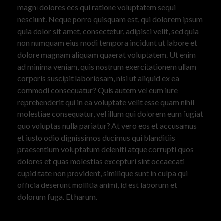
magni dolores eos qui ratione voluptatem sequi
nesciunt. Neque porro quisquam est, qui dolorem ipsum
quia dolor sit amet, consectetur, adipisci velit, sed quia
non numquam eius modi tempora incidunt ut labore et
dolore magnam aliquam quaerat voluptatem. Ut enim
ad minima veniam, quis nostrum exercitationem ullam
corporis suscipit laboriosam, nisi ut aliquid ex ea
commodi consequatur? Quis autem vel eum iure
reprehenderit qui in ea voluptate velit esse quam nihil
molestiae consequatur, vel illum qui dolorem eum fugiat
quo voluptas nulla pariatur? At vero eos et accusamus
et iusto odio dignissimos ducimus qui blanditiis
praesentium voluptatum deleniti atque corrupti quos
dolores et quas molestias excepturi sint occaecati
cupiditate non provident, similique sunt in culpa qui
officia deserunt mollitia animi, id est laborum et
dolorum fuga. Et harum.