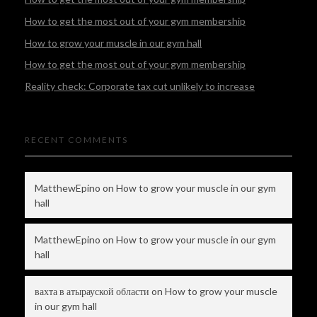
How to get the most out of your gym membership
How to grow your muscle in our gym hall
How to get the most out of your gym membership
Reality check: Corporate tax cut unlikely to increase
RECENT COMMENTS
MatthewEpino
on
How to grow your muscle in our gym
hall
MatthewEpino
on
How to grow your muscle in our gym
hall
вахта в атырауской области
on
How to grow your muscle
in our gym hall