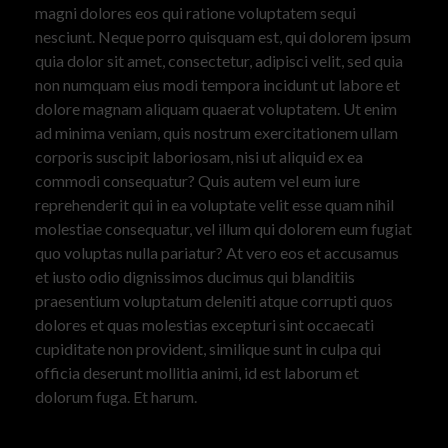
magni dolores eos qui ratione voluptatem sequi
nesciunt. Neque porro quisquam est, qui dolorem ipsum
quia dolor sit amet, consectetur, adipisci velit, sed quia
non numquam eius modi tempora incidunt ut labore et
dolore magnam aliquam quaerat voluptatem. Ut enim
ad minima veniam, quis nostrum exercitationem ullam
corporis suscipit laboriosam, nisi ut aliquid ex ea
commodi consequatur? Quis autem vel eum iure
reprehenderit qui in ea voluptate velit esse quam nihil
molestiae consequatur, vel illum qui dolorem eum fugiat
quo voluptas nulla pariatur? At vero eos et accusamus
et iusto odio dignissimos ducimus qui blanditiis
praesentium voluptatum deleniti atque corrupti quos
dolores et quas molestias excepturi sint occaecati
cupiditate non provident, similique sunt in culpa qui
officia deserunt mollitia animi, id est laborum et
dolorum fuga. Et harum.