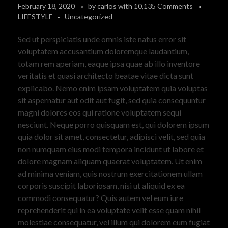
February 18, 2020
by
carlos
with
10,135 Comments
LIFESTYLE
Uncategorized
Sed ut perspiciatis unde omnis iste natus error sit
voluptatem accusantium doloremque laudantium,
totam rem aperiam, eaque ipsa quae ab illo inventore
veritatis et quasi architecto beatae vitae dicta sunt
explicabo. Nemo enim ipsam voluptatem quia voluptas
sit aspernatur aut odit aut fugit, sed quia consequuntur
magni dolores eos qui ratione voluptatem sequi
nesciunt. Neque porro quisquam est, qui dolorem ipsum
quia dolor sit amet, consectetur, adipisci velit, sed quia
non numquam eius modi tempora incidunt ut labore et
dolore magnam aliquam quaerat voluptatem. Ut enim
ad minima veniam, quis nostrum exercitationem ullam
corporis suscipit laboriosam, nisi ut aliquid ex ea
commodi consequatur? Quis autem vel eum iure
reprehenderit qui in ea voluptate velit esse quam nihil
molestiae consequatur, vel illum qui dolorem eum fugiat