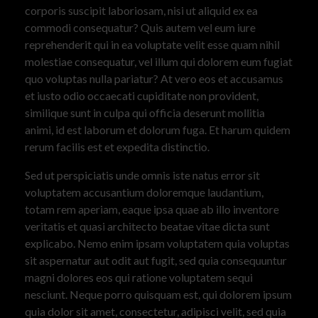
corporis suscipit laboriosam, nisi ut aliquid ex ea
commodi consequatur? Quis autem vel eum iure
reprehenderit qui in ea voluptate velit esse quam nihil
molestiae consequatur, vel illum qui dolorem eum fugiat
quo voluptas nulla pariatur? At vero eos et accusamus
et iusto odio occaecati cupiditate non provident,
similique sunt in culpa qui officia deserunt mollitia
animi, id est laborum et dolorum fuga. Et harum quidem
rerum facilis est et expedita distinctio.
Sed ut perspiciatis unde omnis iste natus error sit
voluptatem accusantium doloremque laudantium,
totam rem aperiam, eaque ipsa quae ab illo inventore
veritatis et quasi architecto beatae vitae dicta sunt
explicabo. Nemo enim ipsam voluptatem quia voluptas
sit aspernatur aut odit aut fugit, sed quia consequuntur
magni dolores eos qui ratione voluptatem sequi
nesciunt. Neque porro quisquam est, qui dolorem ipsum
quia dolor sit amet, consectetur, adipisci velit, sed quia