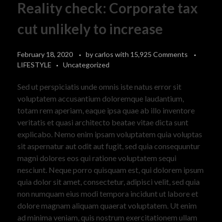
Reality check: Corporate tax
cut unlikely to increase
February 18, 2020
by
carlos
with
15,925 Comments
LIFESTYLE
Uncategorized
Sed ut perspiciatis unde omnis iste natus error sit
voluptatem accusantium doloremque laudantium,
totam rem aperiam, eaque ipsa quae ab illo inventore
veritatis et quasi architecto beatae vitae dicta sunt
explicabo. Nemo enim ipsam voluptatem quia voluptas
sit aspernatur aut odit aut fugit, sed quia consequuntur
magni dolores eos qui ratione voluptatem sequi
nesciunt. Neque porro quisquam est, qui dolorem ipsum
quia dolor sit amet, consectetur, adipisci velit, sed quia
non numquam eius modi tempora incidunt ut labore et
dolore magnam aliquam quaerat voluptatem. Ut enim
ad minima veniam, quis nostrum exercitationem ullam