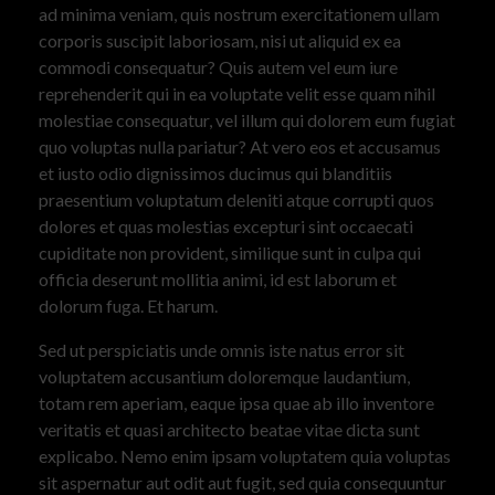
ad minima veniam, quis nostrum exercitationem ullam
corporis suscipit laboriosam, nisi ut aliquid ex ea
commodi consequatur? Quis autem vel eum iure
reprehenderit qui in ea voluptate velit esse quam nihil
molestiae consequatur, vel illum qui dolorem eum fugiat
quo voluptas nulla pariatur? At vero eos et accusamus
et iusto odio dignissimos ducimus qui blanditiis
praesentium voluptatum deleniti atque corrupti quos
dolores et quas molestias excepturi sint occaecati
cupiditate non provident, similique sunt in culpa qui
officia deserunt mollitia animi, id est laborum et
dolorum fuga. Et harum.
Sed ut perspiciatis unde omnis iste natus error sit
voluptatem accusantium doloremque laudantium,
totam rem aperiam, eaque ipsa quae ab illo inventore
veritatis et quasi architecto beatae vitae dicta sunt
explicabo. Nemo enim ipsam voluptatem quia voluptas
sit aspernatur aut odit aut fugit, sed quia consequuntur